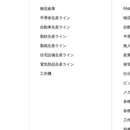
物流倉庫
FA
半導体生産ライン
物
自動車生産ライン
自
製鉄生産ライン
半
製紙生産ライン
無
住宅設備生産ライン
産
電気部品生産ライン
保
工作機
仕
ピ
メ
各
各
工
協