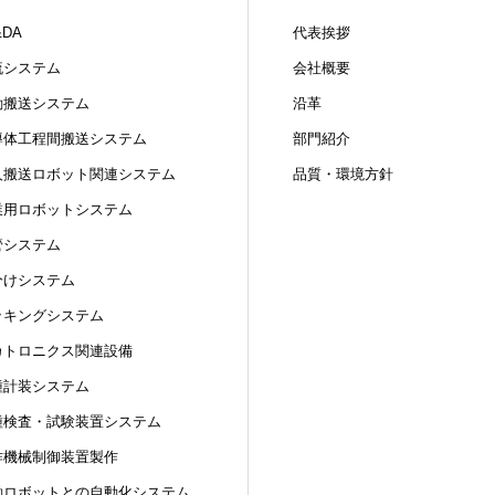
&DA
代表挨拶
流システム
会社概要
動搬送システム
沿革
導体工程間搬送システム
部門紹介
人搬送ロボット関連システム
品質・環境方針
業用ロボットシステム
管システム
分けシステム
ッキングシステム
カトロニクス関連設備
種計装システム
種検査・試験装置システム
作機械制御装置製作
働ロボットとの自動化システム