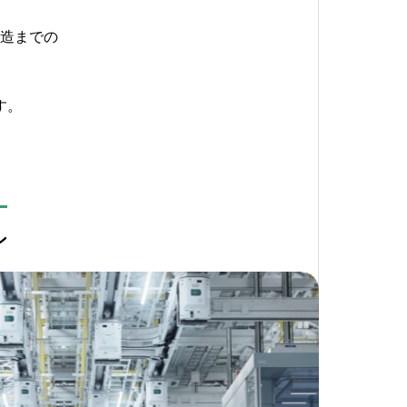
造までの
す。
ン